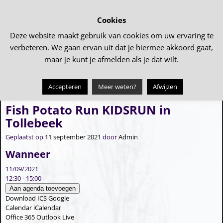
Cookies
Deze website maakt gebruik van cookies om uw ervaring te
verbeteren. We gaan ervan uit dat je hiermee akkoord gaat,
maar je kunt je afmelden als je dat wilt.
Accepteren
Meer weten?
Afwijzen
←
Fish Potato Run
inloopavond mobiliteitsvisie
→
Bericht navigatie
Fish Potato Run KIDSRUN in
Tollebeek
Geplaatst op
11 september 2021
door
Admin
Wanneer
11/09/2021
12:30 - 15:00
Aan agenda toevoegen
Download ICS
Google
Calendar
iCalendar
Office 365
Outlook Live