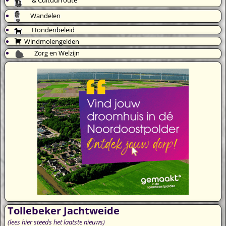
Wandelen
Hondenbeleid
Windmolengelden
Zorg en Welzijn
Tollebeker Jachtweide
(lees hier steeds het laatste nieuws)