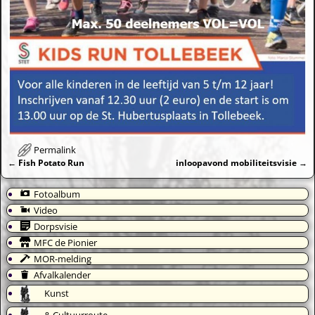
Permalink
←
Fish Potato Run
inloopavond mobiliteitsvisie
→
Bericht navigatie
Fotoalbum
Video
Dorpsvisie
MFC de Pionier
MOR-melding
Afvalkalender
Kunst
& Cultuurroute