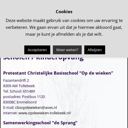
Cookies
Deze website maakt gebruik van cookies om uw ervaring te
verbeteren. We gaan ervan uit dat je hiermee akkoord gaat,
maar je kunt je afmelden als je dat wilt.
Accepteren
Meer weten?
Afwijzen
Scholen / kinderopvang
Protestant Christelijke Basisschool “Op de wieken”
Fazantendrift 2
8309 AM Tollebeek
Tel. School: 651489
postadres: Postbus 1120
8300BC Emmeloord
E-mail:
cbsopdewieken@aves.nl
internet:
www.opdewieken-tollebeek.nl/
Samenwerkingsschool “de Sprang”