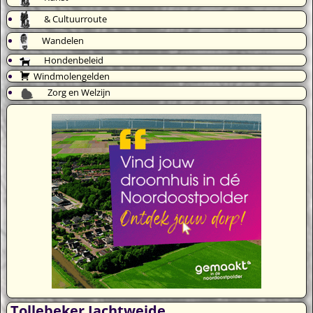
& Cultuurroute
Wandelen
Hondenbeleid
Windmolengelden
Zorg en Welzijn
Tollebeker Jachtweide