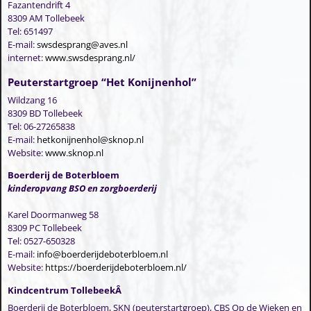
Fazantendrift 4
8309 AM Tollebeek
Tel: 651497
E-mail:
swsdesprang@aves.nl
internet:
www.swsdesprang.nl/
Peuterstartgroep “Het Konijnenhol”
Wildzang 16
8309 BD Tollebeek
Tel: 06-27265838
E-mail:
hetkonijnenhol@sknop.nl
Website:
www.sknop.nl
Boerderij de Boterbloem
kinderopvang BSO en zorgboerderij
Karel Doormanweg 58
8309 PC Tollebeek
Tel: 0527-650328
E-mail:
info@boerderijdeboterbloem.nl
Website:
https://boerderijdeboterbloem.nl/
Kindcentrum TollebeekÂ
Boerderij de Boterbloem, SKN (peuterstartgroep), CBS Op de Wieken en