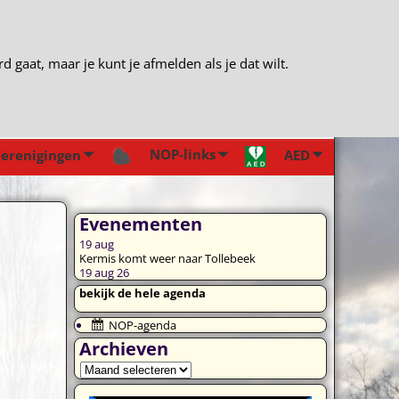
gaat, maar je kunt je afmelden als je dat wilt.
NOP-links
erenigingen
AED
Evenementen
19
aug
Kermis komt weer naar Tollebeek
19 aug 26
bekijk de hele agenda
NOP-agenda
Archieven