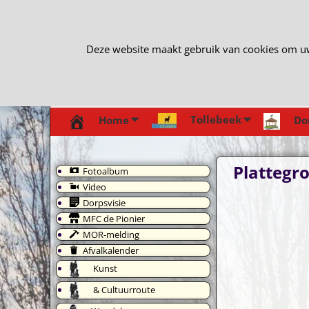
Deze website maakt gebruik van cookies om uw e
Tollebeek
Home
Do
Plattegr
Fotoalbum
Video
Dorpsvisie
MFC de Pionier
MOR-melding
Afvalkalender
Kunst
& Cultuurroute