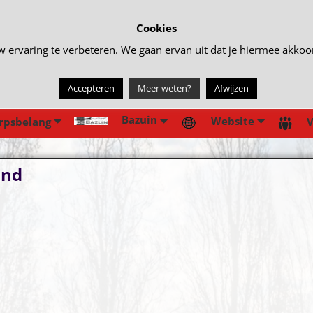
Cookies
rvaring te verbeteren. We gaan ervan uit dat je hiermee akkoord 
Accepteren
Meer weten?
Afwijzen
Bazuin
Website
rpsbelang
V
ond