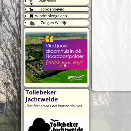
Wandelen
Hondenbeleid
Windmolengelden
Zorg en Welzijn
Tollebeker
Jachtweide
(lees hier steeds het laatste nieuws)