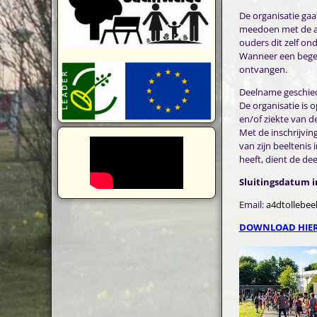
De organisatie gaa
meedoen met de av
ouders dit zelf ond
Wanneer een begele
ontvangen.
Deelname geschiedt
De organisatie is o
en/of ziekte van d
Met de inschrijvin
van zijn beeltenis 
heeft, dient de de
Sluitingsdatum in
Email:
a4dtollebe
DOWNLOAD HIER