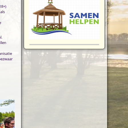
18+)
als
e
l.
llen
nisatie
 bezwaar