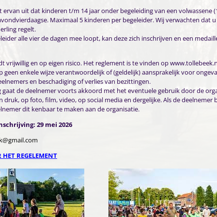
t ervan uit dat kinderen t/m 14 jaar onder begeleiding van een volwassene (
ondvierdaagse. Maximaal 5 kinderen per begeleider. Wij verwachten dat u 
erling regelt.
ider alle vier de dagen mee loopt, kan deze zich inschrijven en een medaill
 vrijwillig en op eigen risico. Het reglement is te vinden op www.tollebeek.n
p geen enkele wijze verantwoordelijk of (geldelijk) aansprakelijk voor ongeva
eelnemers en beschadiging of verlies van bezittingen.
g gaat de deelnemer voorts akkoord met het eventuele gebruik door de orga
in druk, op foto, film, video, op social media en dergelijke. Als de deelnemer
elnemer dit kenbaar te maken aan de organisatie.
schrijving: 29 mei 2026
ek@gmail.com
 HET REGELEMENT