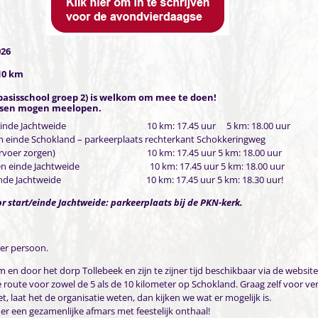
026
10 km
basisschool groep 2) is welkom om mee te doen!
sen mogen meelopen.
 en einde Jachtweide 10 km: 17.45 uur 5 km: 18.00 uur
n einde Schokland – parkeerplaats rechterkant Schokkeringweg
or vervoer zorgen) 10 km: 17.45 uur 5 km: 18.00 uur
rt en einde Jachtweide 10 km: 17.45 uur 5 km: 18.00 uur
 en einde Jachtweide 10 km: 17.45 uur 5 km: 18.30 uur!
r start/einde Jachtweide: parkeerplaats bij de PKN-kerk.
 per persoon.
 en door het dorp Tollebeek en zijn te zijner tijd beschikbaar via de website
route voor zowel de 5 als de 10 kilometer op Schokland. Graag zelf voor ve
et, laat het de organisatie weten, dan kijken we wat er mogelijk is.
s er een gezamenlijke afmars met feestelijk onthaal!