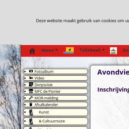
Deze website maakt gebruik van cookies om uw e
Tollebeek
Home
Do
Avondvi
Fotoalbum
Video
Dorpsvisie
Inschrijvi
MFC de Pionier
MOR-melding
Afvalkalender
Kunst
& Cultuurroute