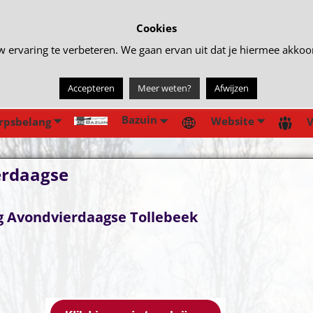
Cookies
rvaring te verbeteren. We gaan ervan uit dat je hiermee akkoord 
Accepteren
Meer weten?
Afwijzen
Bazuin
Website
rpsbelang
V
erdaagse
ng Avondvierdaagse Tollebeek