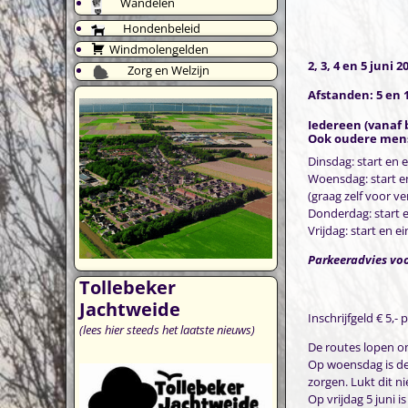
Wandelen
Hondenbeleid
Windmolengelden
2, 3, 4 en 5 juni 2
Zorg en Welzijn
Afstanden: 5 en 
Iedereen (vanaf 
Ook oudere men
Dinsdag: start
Woensdag: start e
(graag zelf vo
Donderdag: sta
Vrijdag: start
Parkeeradvies voo
Tollebeker
Jachtweide
Inschrijfgeld € 5,-
(lees hier steeds het laatste nieuws)
De routes lopen om
Op woensdag is de 
zorgen. Lukt dit ni
Op vrijdag 5 juni i