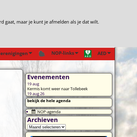
gaat, maar je kunt je afmelden als je dat wilt.
NOP-links
erenigingen
AED
Evenementen
19
aug
Kermis komt weer naar Tollebeek
19 aug 26
bekijk de hele agenda
NOP-agenda
Archieven