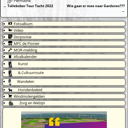
Permalink
←
Tollebeker Tour Tocht 2022
Wie gaat er mee naar Garderen???
Bericht navigatie
→
Fotoalbum
Video
Dorpsvisie
MFC de Pionier
MOR-melding
Afvalkalender
Kunst
& Cultuurroute
Wandelen
Hondenbeleid
Windmolengelden
Zorg en Welzijn