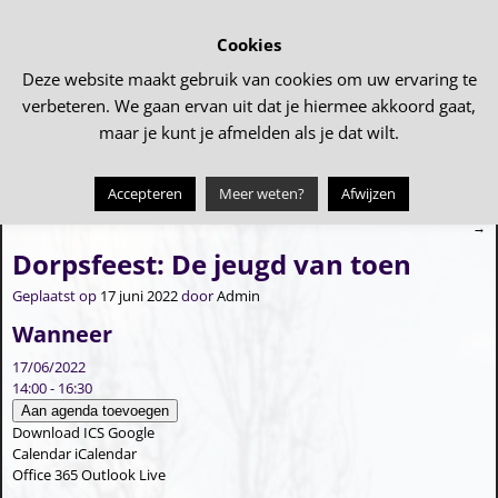
Cookies
Deze website maakt gebruik van cookies om uw ervaring te
verbeteren. We gaan ervan uit dat je hiermee akkoord gaat,
maar je kunt je afmelden als je dat wilt.
Accepteren
Meer weten?
Afwijzen
←
Tollebeker Tour Tocht 2022
Wie gaat er mee naar Garderen???
Bericht navigatie
→
Dorpsfeest: De jeugd van toen
Geplaatst op
17 juni 2022
door
Admin
Wanneer
17/06/2022
14:00 - 16:30
Aan agenda toevoegen
Download ICS
Google
Calendar
iCalendar
Office 365
Outlook Live