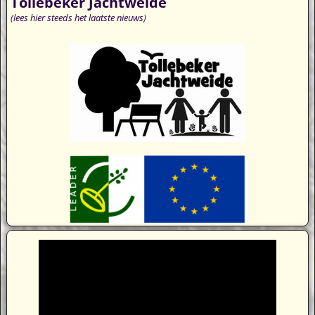
Tollebeker Jachtweide
(lees hier steeds het laatste nieuws)