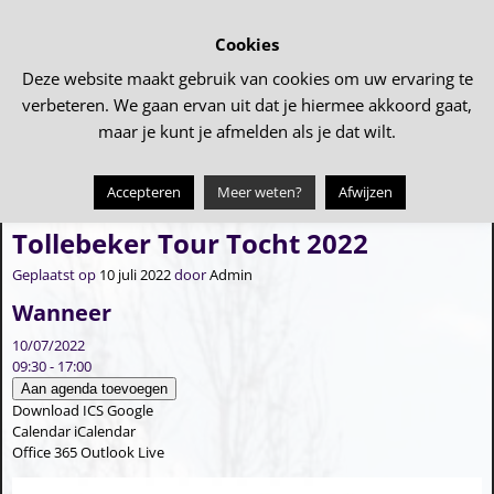
Cookies
Deze website maakt gebruik van cookies om uw ervaring te
verbeteren. We gaan ervan uit dat je hiermee akkoord gaat,
maar je kunt je afmelden als je dat wilt.
Accepteren
Meer weten?
Afwijzen
←
We gaan weer Samen Eten….
Dorpsfeest: De jeugd van toen
→
Bericht navigatie
Tollebeker Tour Tocht 2022
Geplaatst op
10 juli 2022
door
Admin
Wanneer
10/07/2022
09:30 - 17:00
Aan agenda toevoegen
Download ICS
Google
Calendar
iCalendar
Office 365
Outlook Live