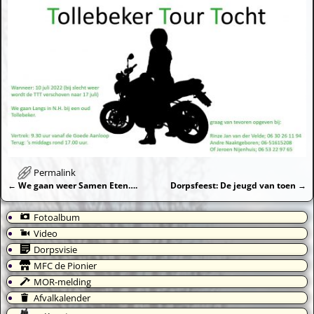
Permalink
←
We gaan weer Samen Eten….
Dorpsfeest: De jeugd van toen
→
Bericht navigatie
Fotoalbum
Video
Dorpsvisie
MFC de Pionier
MOR-melding
Afvalkalender