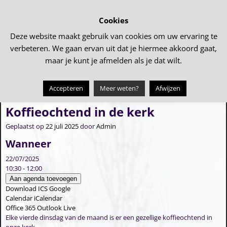
Cookies
Deze website maakt gebruik van cookies om uw ervaring te
verbeteren. We gaan ervan uit dat je hiermee akkoord gaat,
maar je kunt je afmelden als je dat wilt.
Accepteren
Meer weten?
Afwijzen
←
Koffieochtend in de kerk
Koffieochtend in de kerk
→
Bericht navigatie
Koffieochtend in de kerk
Geplaatst op
22 juli 2025
door
Admin
Wanneer
22/07/2025
10:30 - 12:00
Aan agenda toevoegen
Download ICS
Google
Calendar
iCalendar
Office 365
Outlook Live
Elke vierde dinsdag van de maand is er een gezellige koffieochtend in
onze kerk.