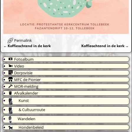
Permalink
←
Koffieochtend in de kerk
Koffieochtend in de kerk
→
Bericht navigatie
Fotoalbum
Video
Dorpsvisie
MFC de Pionier
MOR-melding
Afvalkalender
Kunst
& Cultuurroute
Wandelen
Hondenbeleid