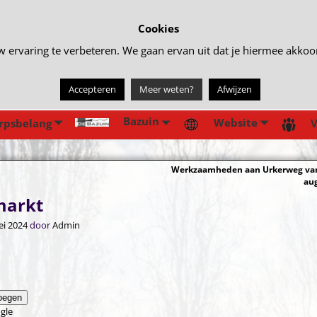
Cookies
rvaring te verbeteren. We gaan ervan uit dat je hiermee akkoord 
Accepteren
Meer weten?
Afwijzen
Bazuin
Website
rpsbelang
V
Werkzaamheden aan Urkerweg van
gatie
au
markt
ei 2024
door
Admin
oegen
gle