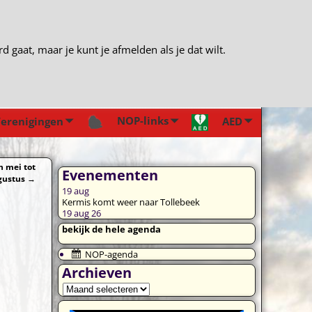
gaat, maar je kunt je afmelden als je dat wilt.
NOP-links
erenigingen
AED
 mei tot
Evenementen
gustus
→
19
aug
Kermis komt weer naar Tollebeek
19 aug 26
bekijk de hele agenda
NOP-agenda
Archieven