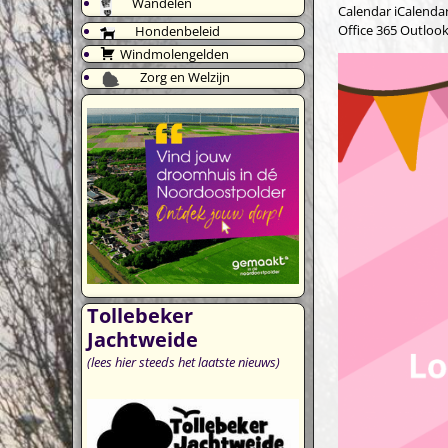
Wandelen
Calendar
iCalenda
Office 365
Outlook
Hondenbeleid
Windmolengelden
Zorg en Welzijn
Tollebeker
Jachtweide
(lees hier steeds het laatste nieuws)