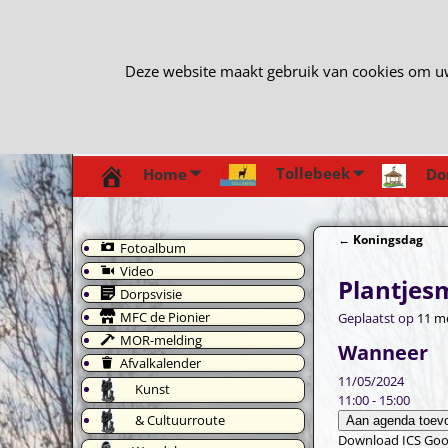
Deze website maakt gebruik van cookies om uw e
Tollebeek
Home
Do
←
Koningsdag
Fotoalbum
Bericht navi
Video
Plantjes
Dorpsvisie
MFC de Pionier
Geplaatst op
11 m
MOR-melding
Wanneer
Afvalkalender
11/05/2024
Kunst
11:00 - 15:00
& Cultuurroute
Aan agenda toev
Download ICS
Goo