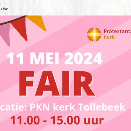
r
 Live