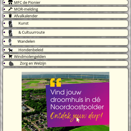
MFC de Pionier
MOR-melding
Afvalkalender
Kunst
& Cultuurroute
Wandelen
Hondenbeleid
Windmolengelden
Zorg en Welzijn