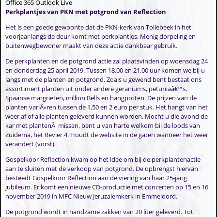
Office 365
Outlook Live
Perkplantjes van PKN met potgrond van Reflection
Het is een goede gewoonte dat de PKN-kerk van Tollebeek in het
voorjaar langs de deur komt met perkplantjes. Menig dorpeling en
buitenwegbewoner maakt van deze actie dankbaar gebruik.
De perkplanten en de potgrond actie zal plaatsvinden op woensdag 24
en donderdag 25 april 2019. Tussen 18.00 en 21.00 uur komen we bij u
langs met de planten en potgrond. Zoals u gewend bent bestaat ons
assortiment planten uit onder andere geraniums, petuniaâ€™s,
Spaanse margrieten, million Bells en hangpotten. De prijzen van de
planten variÃ«ren tussen de 1,50 en 2 euro per stuk. Het hangt van het
weer af of alle planten geleverd kunnen worden. Mocht u die avond de
kar met plantenÂ missen, bent u van harte welkom bij de loods van
Zuidema, het Revier 4. Houdt de website in de gaten wanneer het weer
verandert (vorst).
Gospelkoor Reflection kwam op het idee om bij de perkplantenactie
aan te sluiten met de verkoop van potgrond. De opbrengst hiervan
besteedt Gospelkoor Reflection aan de viering van haar 25-jarig
jubileum. Er komt een nieuwe CD-productie met concerten op 15 en 16
november 2019 in MFC Nieuw Jeruzalemkerk in Emmeloord.
De potgrond wordt in handzame zakken van 20 liter geleverd. Tot