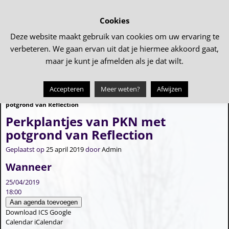
Cookies
Deze website maakt gebruik van cookies om uw ervaring te
verbeteren. We gaan ervan uit dat je hiermee akkoord gaat,
maar je kunt je afmelden als je dat wilt.
Accepteren
Meer weten?
Afwijzen
←
Perkplantjes van PKN met
Paaseieren zoeken
→
Bericht navigatie
potgrond van Reflection
Perkplantjes van PKN met
potgrond van Reflection
Geplaatst op
25 april 2019
door
Admin
Wanneer
25/04/2019
18:00
Aan agenda toevoegen
Download ICS
Google
Calendar
iCalendar