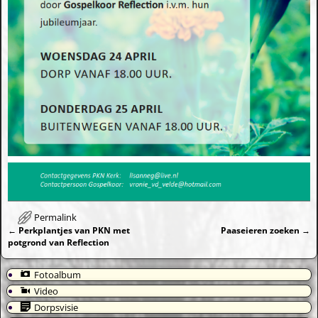
Permalink
←
Perkplantjes van PKN met
Paaseieren zoeken
→
Bericht navigatie
potgrond van Reflection
Fotoalbum
Video
Dorpsvisie