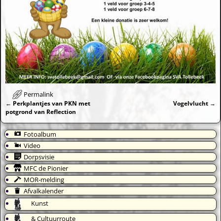
Permalink
←
Perkplantjes van PKN met
Vogelvlucht
→
Bericht navigatie
potgrond van Reflection
Fotoalbum
Video
Dorpsvisie
MFC de Pionier
MOR-melding
Afvalkalender
Kunst
& Cultuurroute