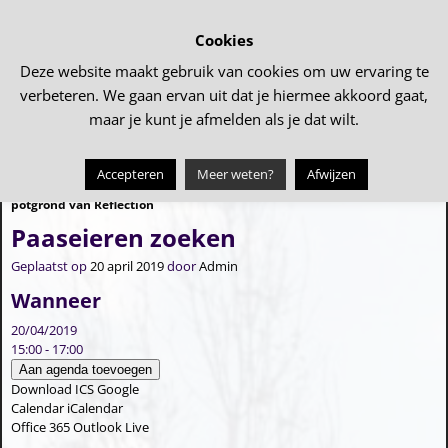
Cookies
Deze website maakt gebruik van cookies om uw ervaring te
verbeteren. We gaan ervan uit dat je hiermee akkoord gaat,
maar je kunt je afmelden als je dat wilt.
Accepteren
Meer weten?
Afwijzen
←
Perkplantjes van PKN met
Vogelvlucht
→
Bericht navigatie
potgrond van Reflection
Paaseieren zoeken
Geplaatst op
20 april 2019
door
Admin
Wanneer
20/04/2019
15:00 - 17:00
Aan agenda toevoegen
Download ICS
Google
Calendar
iCalendar
Office 365
Outlook Live