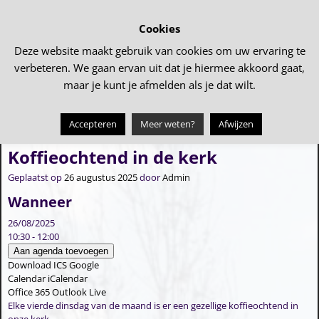
Cookies
Deze website maakt gebruik van cookies om uw ervaring te
verbeteren. We gaan ervan uit dat je hiermee akkoord gaat,
maar je kunt je afmelden als je dat wilt.
Accepteren
Meer weten?
Afwijzen
←
Koffieochtend in de kerk
Koffieochtend in de kerk
→
Bericht navigatie
Koffieochtend in de kerk
Geplaatst op
26 augustus 2025
door
Admin
Wanneer
26/08/2025
10:30 - 12:00
Aan agenda toevoegen
Download ICS
Google
Calendar
iCalendar
Office 365
Outlook Live
Elke vierde dinsdag van de maand is er een gezellige koffieochtend in
onze kerk.