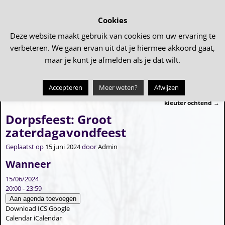
Cookies
Deze website maakt gebruik van cookies om uw ervaring te
verbeteren. We gaan ervan uit dat je hiermee akkoord gaat,
maar je kunt je afmelden als je dat wilt.
Accepteren
Meer weten?
Afwijzen
←
Dorpsfeest: de Alleskunner
Dorpsfeest: ‘De Bazuin’ peuter en
Bericht navigatie
kleuter ochtend
→
Dorpsfeest: Groot
zaterdagavondfeest
Geplaatst op
15 juni 2024
door
Admin
Wanneer
15/06/2024
20:00 - 23:59
Aan agenda toevoegen
Download ICS
Google
Calendar
iCalendar