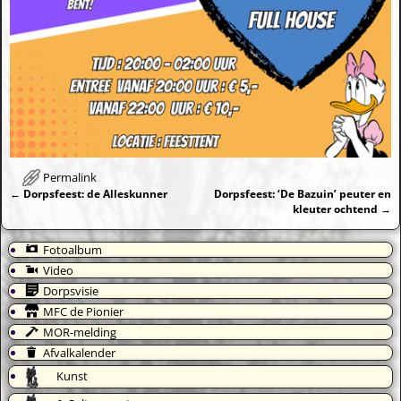
Permalink
←
Dorpsfeest: de Alleskunner
Dorpsfeest: ‘De Bazuin’ peuter en
Bericht navigatie
kleuter ochtend
→
Fotoalbum
Video
Dorpsvisie
MFC de Pionier
MOR-melding
Afvalkalender
Kunst