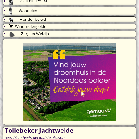
& Cultuurroute
Wandelen
Hondenbeleid
Windmolengelden
Zorg en Welzijn
Tollebeker Jachtweide
(lees hier steeds het laatste nieuws)