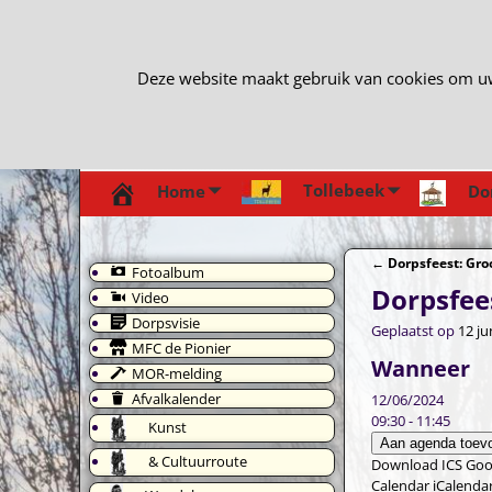
Deze website maakt gebruik van cookies om uw e
Tollebeek
Home
Do
←
Dorpsfeest: Gro
Fotoalbum
Bericht navi
Dorpsfees
Video
Dorpsvisie
Geplaatst op
12 ju
MFC de Pionier
Wanneer
MOR-melding
Afvalkalender
12/06/2024
09:30 - 11:45
Kunst
Aan agenda toev
& Cultuurroute
Download ICS
Goo
Calendar
iCalenda