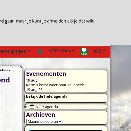
gaat, maar je kunt je afmelden als je dat wilt.
NOP-links
erenigingen
AED
llebeek
→
Evenementen
end
19
aug
Kermis komt weer naar Tollebeek
19 aug 26
bekijk de hele agenda
NOP-agenda
Archieven