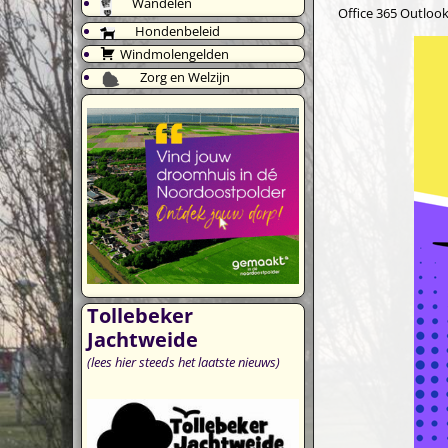
Wandelen
Office 365
Outlook
Hondenbeleid
Windmolengelden
Zorg en Welzijn
Tollebeker
Jachtweide
(lees hier steeds het laatste nieuws)