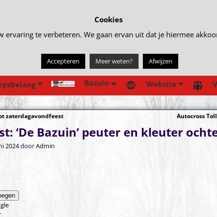
Cookies
rvaring te verbeteren. We gaan ervan uit dat je hiermee akkoord 
Accepteren
Meer weten?
Afwijzen
Bazuin
Website
rpsbelang
V
ot zaterdagavondfeest
Autocross To
gatie
t: ‘De Bazuin’ peuter en kleuter ocht
ni 2024
door
Admin
oegen
gle
r