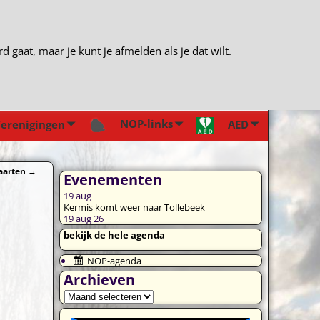
gaat, maar je kunt je afmelden als je dat wilt.
NOP-links
erenigingen
AED
aarten
→
Evenementen
19
aug
Kermis komt weer naar Tollebeek
19 aug 26
bekijk de hele agenda
NOP-agenda
Archieven