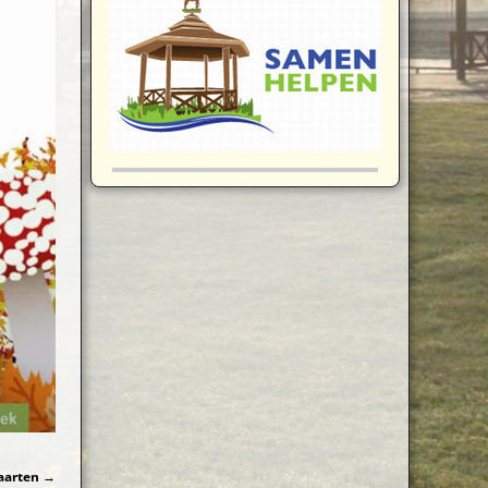
aarten
→