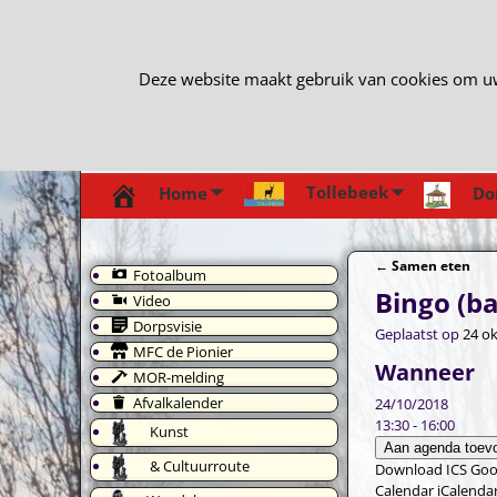
Deze website maakt gebruik van cookies om uw e
Tollebeek
Home
Do
←
Samen eten
Fotoalbum
Bericht navi
Bingo (ba
Video
Dorpsvisie
Geplaatst op
24 o
MFC de Pionier
Wanneer
MOR-melding
Afvalkalender
24/10/2018
13:30 - 16:00
Kunst
Aan agenda toev
& Cultuurroute
Download ICS
Goo
Calendar
iCalenda