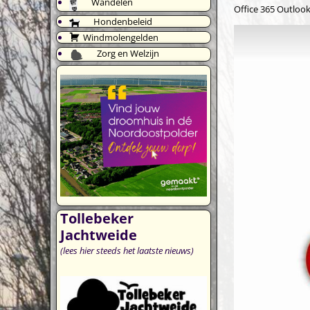
Wandelen
Office 365
Outlook
Hondenbeleid
Windmolengelden
Zorg en Welzijn
Tollebeker
Jachtweide
(lees hier steeds het laatste nieuws)