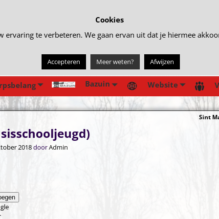
Cookies
rvaring te verbeteren. We gaan ervan uit dat je hiermee akkoord 
Accepteren
Meer weten?
Afwijzen
Bazuin
Website
rpsbelang
V
Sint M
gatie
sisschooljeugd)
ktober 2018
door
Admin
oegen
gle
r