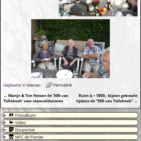
Geplaatst in
Nieuws
Permalink
←
Marijn & Tim fietsen de ‘500 van
Ruim â‚¬ 1800,- bijeen gebracht
Bericht navigatie
Tollebeek’ voor stamceldonoren
tijdens de “500 van Tollebeek”
→
Fotoalbum
Video
Dorpsvisie
MFC de Pionier