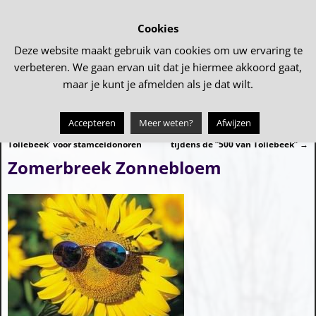
Cookies
Deze website maakt gebruik van cookies om uw ervaring te
verbeteren. We gaan ervan uit dat je hiermee akkoord gaat,
maar je kunt je afmelden als je dat wilt.
Accepteren
Meer weten?
Afwijzen
←
Marijn & Tim fietsen de ‘500 van
Ruim â‚¬ 1800,- bijeen gebracht
Bericht navigatie
Tollebeek’ voor stamceldonoren
tijdens de “500 van Tollebeek”
→
Zomerbreek Zonnebloem