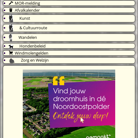
MOR-melding
Afvalkalender
Kunst
& Cultuurroute
Wandelen
Hondenbeleid
Windmolengelden
Zorg en Welzijn