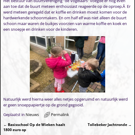
Het bestuur van buurtvereniging “de Vogelaars” voegde er nog even
aan toe dat de buurt meteen enthousiast reageerde op de oproep.Â Er
werd meteen geregeld dat er koffie en drinken moest komen voor de
hardwerkende schoonmakers. En om half elf was niet alleen de buurt
schoon maar waren de buikjes voorzien van warme koffie en koek en
een snoepje en drinken voor de kinderen.
Natuurlijk werd hierna weer alles netjes opgeruimd en natuurlijk werd
er geen snoeppapiertje op de grond gegooid.
Geplaatst in
Nieuws
Permalink
←
Basisschool Op de Wieken haalt
Tollebeker Jachtronde
→
Bericht navigatie
1800 euro op