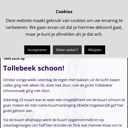
Cookies
Deze website maakt gebruik van cookies om uw ervaring te
verbeteren. We gaan ervan uit dat je hiermee akkoord gaat,
maar je kunt je afmelden als je dat wilt.
Accepteren
Meer weten?
Afwijzen
←
Basisschool Op de Wieken haalt
Tollebeker Jachtronde
→
Bericht navigatie
1800 euro op
Tollebeek schoon!
Omdat vorige week zaterdag de regen met bakken uit de lucht kwam
vallen ging niet alleen NL doet niet door, ook de grote Tollebeker
schoonmaak ging niet door.
Zaterdag 23 maart was er weer een mogelijkheid om de buurt schoon te
gaan maken en met name buurtvereniging â€œDe Vogelaarsâ€ gaf hier
goed gehoor aan.
Via de buurt whatsapp werd de buurt opgetrommeld en op
zaterdagmorgen om half tien stonden er flink wat mensen klaar om te