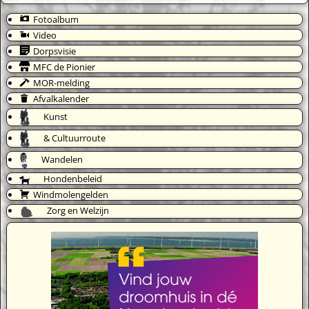
Fotoalbum
Video
Dorpsvisie
MFC de Pionier
MOR-melding
Afvalkalender
Kunst
& Cultuurroute
Wandelen
Hondenbeleid
Windmolengelden
Zorg en Welzijn