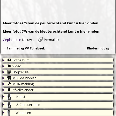
Meer fotoâ€™s van de peuterochtend kunt u hier vinden.
Meer fotoâ€™s van de kleuterochtend kunt u hier vinden.
Geplaatst in
Nieuws
Permalink
←
Familiedag VV Tollebeek
Kindermiddag
→
Bericht navigatie
Fotoalbum
Video
Dorpsvisie
MFC de Pionier
MOR-melding
Afvalkalender
Kunst
& Cultuurroute
Wandelen