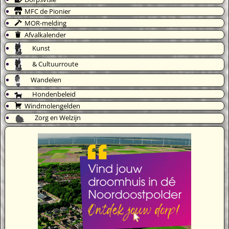
MFC de Pionier
MOR-melding
Afvalkalender
Kunst
& Cultuurroute
Wandelen
Hondenbeleid
Windmolengelden
Zorg en Welzijn