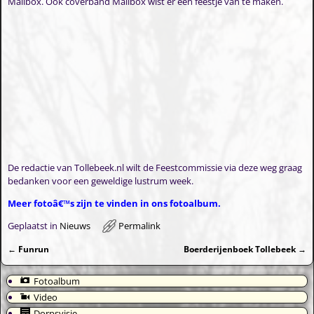
Mailbox. Ook coverband Mailbox wist er een feestje van te maken.
De redactie van Tollebeek.nl wilt de Feestcommissie via deze weg graag
bedanken voor een geweldige lustrum week.
Meer fotoâ€™s zijn te vinden in ons fotoalbum.
Geplaatst in
Nieuws
Permalink
←
Funrun
Boerderijenboek Tollebeek
→
Bericht navigatie
Fotoalbum
Video
Dorpsvisie