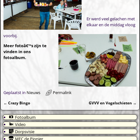
Er werd veel gelachen met
elkaar en de middag vloog
voorbij.
Meer fotoâ€™s zijn te
vinden in ons
fotoalbum.
Geplaatst in
Nieuws
Permalink
←
Crazy Bingo
GVVV en Vogelschieten
→
Bericht navigatie
Fotoalbum
Video
Dorpsvisie
MFC de Pionier