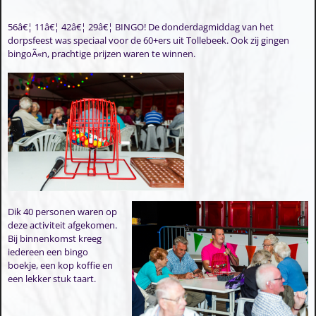
56â€¦ 11â€¦ 42â€¦ 29â€¦ BINGO! De donderdagmiddag van het
dorpsfeest was speciaal voor de 60+ers uit Tollebeek. Ook zij gingen
bingoÃ«n, prachtige prijzen waren te winnen.
Dik 40 personen waren op
deze activiteit afgekomen.
Bij binnenkomst kreeg
iedereen een bingo
boekje, een kop koffie en
een lekker stuk taart.