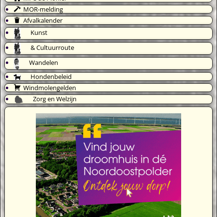
MOR-melding
Afvalkalender
Kunst
& Cultuurroute
Wandelen
Hondenbeleid
Windmolengelden
Zorg en Welzijn