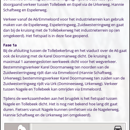
doorgaand verkeer tussen Tollebeek en Espel via de Urkerweg, Hannie
Schaftweg en Espelerweg.
Verkeer vanaf de A6/Emmeloord voor het industrieterrein kan gebruik
maken van de Espelerweg, Espelerringweg, Zuidwesterringweg en gaat
dan bij de kruising met de Tollebekerweg het industrieterrein op (en
omgekeerd). Het fietspad is in deze fase geopend.
Fase 1a
Bij de afsluiting tussen de Tollebekerbrug en het viaduct over de A6 gaat
ook de kruising met de Karel Doormanweg dicht. De kruising is
maximaal 1 aaneengesloten werkweek dicht voor het wegverkeer.
Bestemmingsverkeer Karel Doormanweg ten noorden van de
Zuidwesterringweg rijdt dan via Emmeloord (Hannie Schaftweg,
Urkerweg); bestemmingsverkeer Karel Doormanweg ten zuiden van de
Zuidwesterringweg rijdt via Urk (Domineesweg, Urkerweg). Verkeer
tussen Nagele en Tollebeek kan omrijden via Emmeloord.
Tijdens de werkzaamheden aan het brugdek is het fietspad tussen
Nagele en Tollebeek dicht. Het is nog niet bekend hoe lang dit gaat
duren. Fietsers vanuit Nagele kunnen omfietsen via de Nagelerweg,
Hannie Schaftweg en de Urkerweg (en omgekeerd).