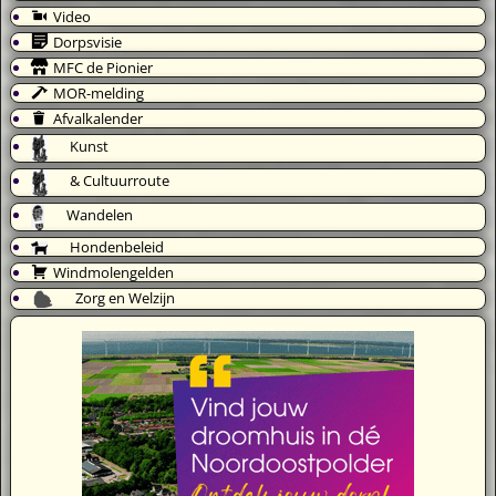
Video
Dorpsvisie
MFC de Pionier
MOR-melding
Afvalkalender
Kunst
& Cultuurroute
Wandelen
Hondenbeleid
Windmolengelden
Zorg en Welzijn