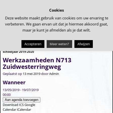
Cookies
Deze website maakt gebruik van cookies om uw ervaring te
verbeteren. We gaan ervan uit dat je hiermee akkoord gaat,
maar je kunt je afmelden als je dat wilt.
Accepteren
Meer weten?
Afwijzen
←
Aanmelden nieuwe leerlingen
We gaan weer samen eten…
→
Bericht navigatie
schooljaar 2019-2020
Werkzaamheden N713
Zuidwesterringweg
Geplaatst op
13 mei 2019
door
Admin
Wanneer
13/05/2019 - 19/07/2019
00:00
Aan agenda toevoegen
Download ICS
Google
Calendar
iCalendar