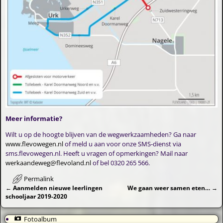
Meer informatie?
Wilt u op de hoogte blijven van de wegwerkzaamheden? Ga naar
www.flevowegen.nl
of meld u aan voor onze SMS-dienst via
sms.flevowegen.nl. Heeft u vragen of opmerkingen? Mail naar
werkaandeweg@flevoland.nl
of bel 0320 265 566.
Permalink
←
Aanmelden nieuwe leerlingen
We gaan weer samen eten…
→
Bericht navigatie
schooljaar 2019-2020
Fotoalbum