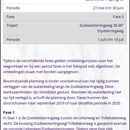
27 mei t/m 30 juni
Fase 3
Zuidwesterringweg 38 â€“
Espelerringweg
1 juli t/m 19 juli
Tijdens de verschillende fases gelden omleidingsroutes voor het
wegverkeer en bij een aantal fases is het fietspad ook afgesloten. De
omleidingen staan met borden aangegeven.
Bovenstaande planning is onder voorbehoud van het tijdig kunnen
verleggen van de waterleiding langs de Zuidwesterringweg. Deze
werkzaamheden zijn inmiddels gestart. Wanneer de waterleiding niet
op tijd verlegd is, schuift de planning door. Fases kunnen dan
doorschuiven naar september 2019 of naar dezelfde periode in 2020.
Fase 1
In fase 1 is de Zuidwesterringweg tussen de Urkerweg en Tollebekerweg
dicht. De kruising Zuidwesterringweg/Tollebekerweg is geopend evenals
de rotonde Urkerweg/Zuidwesterringweg. Tijdens deze fase rijdt