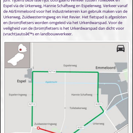
juni. Tijdens deze fase rijdt doorgaand verkeer tussen Tollebeek en
Espel via de Urkerweg, Hannie Schaftweg en Espelerweg. Verkeer vanaf
de A6/Emmeloord voor het industrieterrein kan gebruik maken van de
Urkerweg, Zuidwesterringweg en Het Revier. Het fietspad is afgesloten
en (brom)fietsers worden omgeleid via het Urkerdwarspad. Voor de
veiligheid van de (brom)fietsers is het Urkerdwarspad dan dicht voor
(vracht)autoâ€™s en landbouwverkeer.