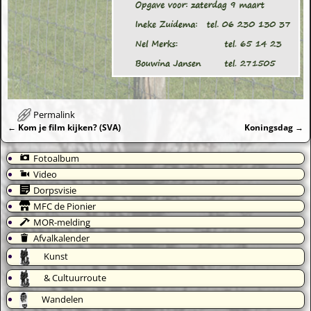
Permalink
←
Kom je film kijken? (SVA)
Koningsdag
→
Bericht navigatie
Fotoalbum
Video
Dorpsvisie
MFC de Pionier
MOR-melding
Afvalkalender
Kunst
& Cultuurroute
Wandelen