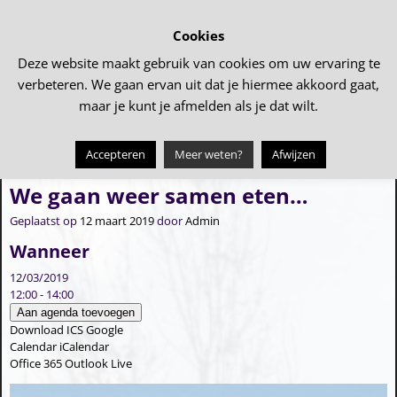
Cookies
Deze website maakt gebruik van cookies om uw ervaring te
verbeteren. We gaan ervan uit dat je hiermee akkoord gaat,
maar je kunt je afmelden als je dat wilt.
Accepteren
Meer weten?
Afwijzen
←
Kom je film kijken? (SVA)
Koningsdag
→
Bericht navigatie
We gaan weer samen eten…
Geplaatst op
12 maart 2019
door
Admin
Wanneer
12/03/2019
12:00 - 14:00
Aan agenda toevoegen
Download ICS
Google
Calendar
iCalendar
Office 365
Outlook Live