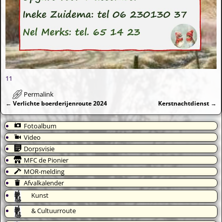
11
Permalink
←
Verlichte boerderijenroute 2024
Kerstnachtdienst
→
Bericht navigatie
Fotoalbum
Video
Dorpsvisie
MFC de Pionier
MOR-melding
Afvalkalender
Kunst
& Cultuurroute