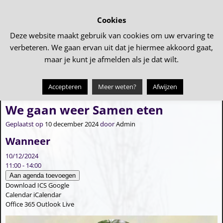
Cookies
Deze website maakt gebruik van cookies om uw ervaring te
verbeteren. We gaan ervan uit dat je hiermee akkoord gaat,
maar je kunt je afmelden als je dat wilt.
Accepteren
Meer weten?
Afwijzen
←
Verlichte boerderijenroute 2024
Kerstnachtdienst
→
Bericht navigatie
We gaan weer Samen eten
Geplaatst op
10 december 2024
door
Admin
Wanneer
10/12/2024
11:00 - 14:00
Aan agenda toevoegen
Download ICS
Google
Calendar
iCalendar
Office 365
Outlook Live