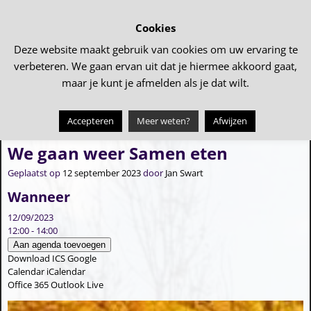
Cookies
Deze website maakt gebruik van cookies om uw ervaring te
verbeteren. We gaan ervan uit dat je hiermee akkoord gaat,
maar je kunt je afmelden als je dat wilt.
Accepteren
Meer weten?
Afwijzen
←
Autocross Tollebeek
Poppendokter (SVA)
→
Bericht navigatie
We gaan weer Samen eten
Geplaatst op
12 september 2023
door
Jan Swart
Wanneer
12/09/2023
12:00 - 14:00
Aan agenda toevoegen
Download ICS
Google
Calendar
iCalendar
Office 365
Outlook Live