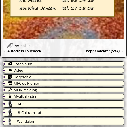
Permalink
←
Autocross Tollebeek
Poppendokter (SVA)
→
Bericht navigatie
Fotoalbum
Video
Dorpsvisie
MFC de Pionier
MOR-melding
Afvalkalender
Kunst
& Cultuurroute
Wandelen