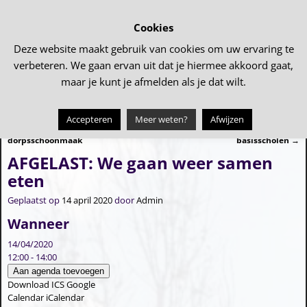
Cookies
Deze website maakt gebruik van cookies om uw ervaring te
verbeteren. We gaan ervan uit dat je hiermee akkoord gaat,
maar je kunt je afmelden als je dat wilt.
Accepteren
Meer weten?
Afwijzen
←
AFGELAST! NL/Tollebeek-Doet &
AFGELAST: â€˜Open dagâ€™ op de
Bericht navigatie
dorpsschoonmaak
basisscholen
→
AFGELAST: We gaan weer samen
eten
Geplaatst op
14 april 2020
door
Admin
Wanneer
14/04/2020
12:00 - 14:00
Aan agenda toevoegen
Download ICS
Google
Calendar
iCalendar