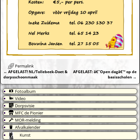
Permalink
←
AFGELAST! NL/Tollebeek-Doet &
AFGELAST: â€˜Open dagâ€™ op de
Bericht navigatie
dorpsschoonmaak
basisscholen
→
Fotoalbum
Video
Dorpsvisie
MFC de Pionier
MOR-melding
Afvalkalender
Kunst