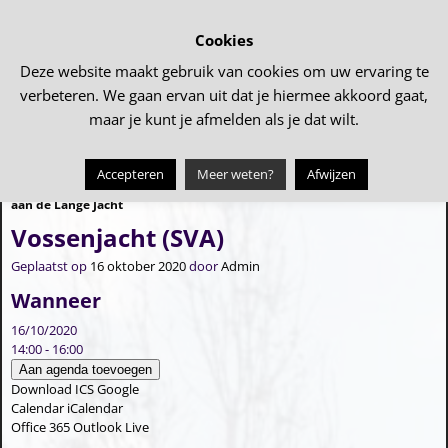
Cookies
Deze website maakt gebruik van cookies om uw ervaring te
verbeteren. We gaan ervan uit dat je hiermee akkoord gaat,
maar je kunt je afmelden als je dat wilt.
Accepteren
Meer weten?
Afwijzen
←
Meedenken over het speeltuintje
Inloop Tollebeker Jachtweide
→
Bericht navigatie
aan de Lange Jacht
Vossenjacht (SVA)
Geplaatst op
16 oktober 2020
door
Admin
Wanneer
16/10/2020
14:00 - 16:00
Aan agenda toevoegen
Download ICS
Google
Calendar
iCalendar
Office 365
Outlook Live