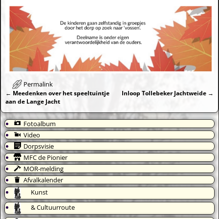
Permalink
←
Meedenken over het speeltuintje
Inloop Tollebeker Jachtweide
→
Bericht navigatie
aan de Lange Jacht
Fotoalbum
Video
Dorpsvisie
MFC de Pionier
MOR-melding
Afvalkalender
Kunst
& Cultuurroute