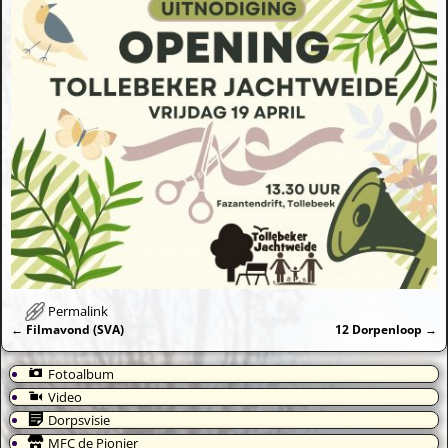
Permalink
←
Filmavond (SVA)
12 Dorpenloop
→
Bericht navigatie
Fotoalbum
Video
Dorpsvisie
MFC de Pionier