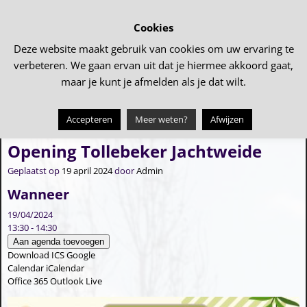
Cookies
Deze website maakt gebruik van cookies om uw ervaring te
verbeteren. We gaan ervan uit dat je hiermee akkoord gaat,
maar je kunt je afmelden als je dat wilt.
Accepteren
Meer weten?
Afwijzen
←
Filmavond (SVA)
12 Dorpenloop
→
Bericht navigatie
Opening Tollebeker Jachtweide
Geplaatst op
19 april 2024
door
Admin
Wanneer
19/04/2024
13:30 - 14:30
Aan agenda toevoegen
Download ICS
Google
Calendar
iCalendar
Office 365
Outlook Live