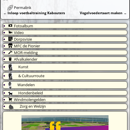
Permalink
←
Inloop voetbaltraining Kabouters
Vogelvoedertaart maken
→
Bericht navigatie
Fotoalbum
Video
Dorpsvisie
MFC de Pionier
MOR-melding
Afvalkalender
Kunst
& Cultuurroute
Wandelen
Hondenbeleid
Windmolengelden
Zorg en Welzijn