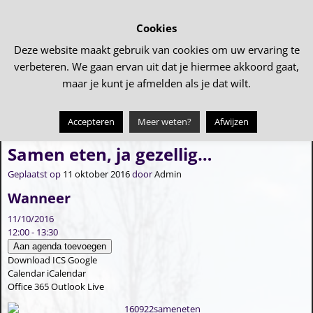
Cookies
Deze website maakt gebruik van cookies om uw ervaring te
verbeteren. We gaan ervan uit dat je hiermee akkoord gaat,
maar je kunt je afmelden als je dat wilt.
Accepteren
Meer weten?
Afwijzen
←
Inloop voetbaltraining Kabouters
Vogelvoedertaart maken
→
Bericht navigatie
Samen eten, ja gezellig…
Geplaatst op
11 oktober 2016
door
Admin
Wanneer
11/10/2016
12:00 - 13:30
Aan agenda toevoegen
Download ICS
Google
Calendar
iCalendar
Office 365
Outlook Live