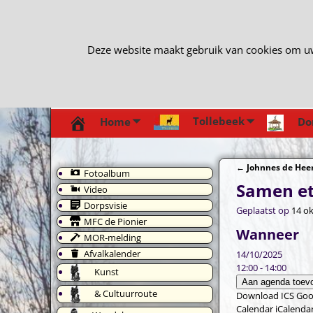
Deze website maakt gebruik van cookies om uw e
Tollebeek
Home
Do
←
Johnnes de Heer
Fotoalbum
Bericht navi
Samen e
Video
Dorpsvisie
Geplaatst op
14 o
MFC de Pionier
Wanneer
MOR-melding
Afvalkalender
14/10/2025
12:00 - 14:00
Kunst
Aan agenda toev
& Cultuurroute
Download ICS
Goo
Calendar
iCalenda