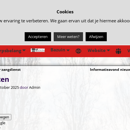
Cookies
rvaring te verbeteren. We gaan ervan uit dat je hiermee akkoord 
Accepteren
Meer weten?
Afwijzen
Bazuin
Website
rpsbelang
V
 zangdienst
Informatieavond nie
gatie
ten
ktober 2025
door
Admin
oegen
gle
r