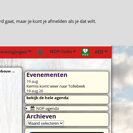
gaat, maar je kunt je afmelden als je dat wilt.
NOP-links
erenigingen
AED
uwbouw
→
Evenementen
19
aug
Kermis komt weer naar Tollebeek
19 aug 26
bekijk de hele agenda
NOP-agenda
Archieven