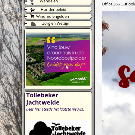
Wandelen
Office 365
Outlook
Hondenbeleid
Windmolengelden
Zorg en Welzijn
Tollebeker
Jachtweide
(lees hier steeds het laatste nieuws)