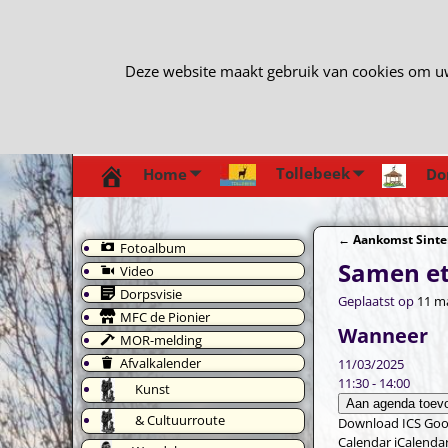
Deze website maakt gebruik van cookies om uw e
Tollebeek
Home
Do
←
Aankomst Sinte
Fotoalbum
Bericht navi
Samen e
Video
Dorpsvisie
Geplaatst op
11 m
MFC de Pionier
Wanneer
MOR-melding
Afvalkalender
11/03/2025
11:30 - 14:00
Kunst
Aan agenda toev
& Cultuurroute
Download ICS
Goo
Calendar
iCalenda