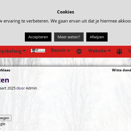
Cookies
rvaring te verbeteren. We gaan ervan uit dat je hiermee akkoord 
Accepteren
Meer weten?
Afwijzen
Bazuin
Website
rpsbelang
V
rklaas
Witte don
gatie
ten
aart 2025
door
Admin
oegen
gle
r