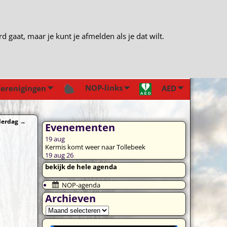
gaat, maar je kunt je afmelden als je dat wilt.
NOP-links
erenigingen
AED
derdag
→
Evenementen
19
aug
Kermis komt weer naar Tollebeek
19 aug 26
bekijk de hele agenda
NOP-agenda
Archieven