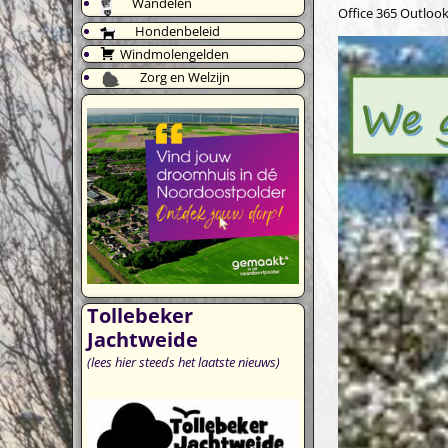
Wandelen
Office 365
Outlook
Hondenbeleid
Windmolengelden
Zorg en Welzijn
Tollebeker
Jachtweide
(lees hier steeds het laatste nieuws)