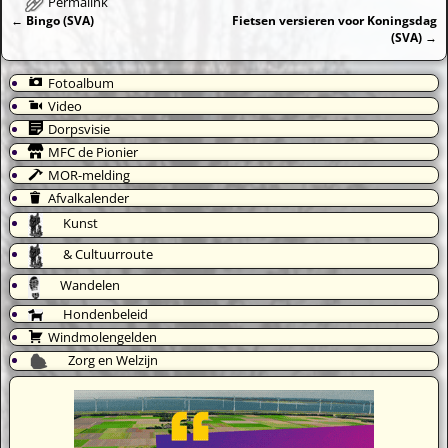
Permalink
←
Bingo (SVA)
Fietsen versieren voor Koningsdag
Bericht navigatie
(SVA)
→
Fotoalbum
Video
Dorpsvisie
MFC de Pionier
MOR-melding
Afvalkalender
Kunst
& Cultuurroute
Wandelen
Hondenbeleid
Windmolengelden
Zorg en Welzijn