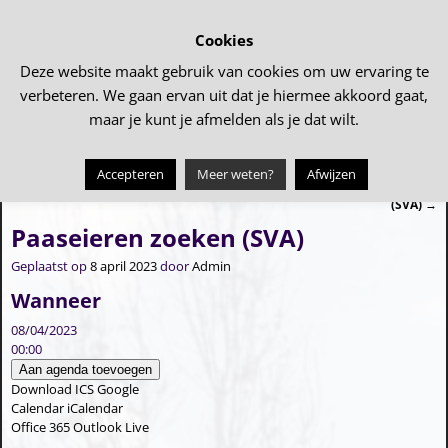
Cookies
Deze website maakt gebruik van cookies om uw ervaring te
verbeteren. We gaan ervan uit dat je hiermee akkoord gaat,
maar je kunt je afmelden als je dat wilt.
Accepteren
Meer weten?
Afwijzen
←
Bingo (SVA)
Fietsen versieren voor Koningsdag
Bericht navigatie
(SVA)
→
Paaseieren zoeken (SVA)
Geplaatst op
8 april 2023
door
Admin
Wanneer
08/04/2023
00:00
Aan agenda toevoegen
Download ICS
Google
Calendar
iCalendar
Office 365
Outlook Live