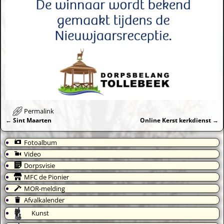
Permalink
←
Sint Maarten
Online Kerst kerkdienst
→
Bericht navigatie
Fotoalbum
Video
Dorpsvisie
MFC de Pionier
MOR-melding
Afvalkalender
Kunst