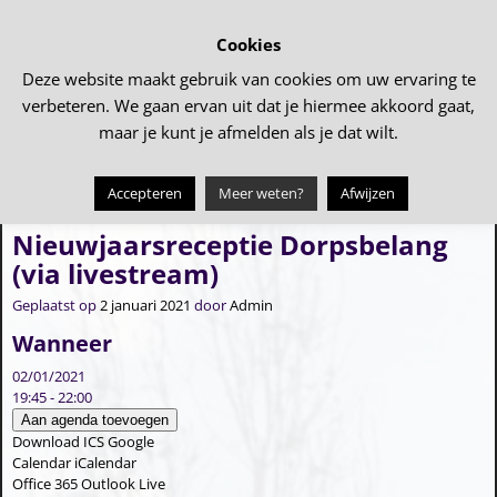
Cookies
Deze website maakt gebruik van cookies om uw ervaring te
verbeteren. We gaan ervan uit dat je hiermee akkoord gaat,
maar je kunt je afmelden als je dat wilt.
Accepteren
Meer weten?
Afwijzen
←
Sint Maarten
Online Kerst kerkdienst
→
Bericht navigatie
Nieuwjaarsreceptie Dorpsbelang
(via livestream)
Geplaatst op
2 januari 2021
door
Admin
Wanneer
02/01/2021
19:45 - 22:00
Aan agenda toevoegen
Download ICS
Google
Calendar
iCalendar
Office 365
Outlook Live