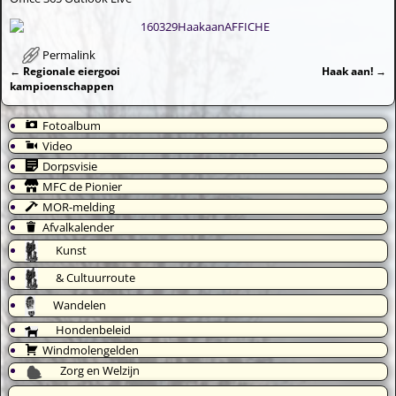
Permalink
←
Regionale eiergooi
Haak aan!
→
Bericht navigatie
kampioenschappen
Fotoalbum
Video
Dorpsvisie
MFC de Pionier
MOR-melding
Afvalkalender
Kunst
& Cultuurroute
Wandelen
Hondenbeleid
Windmolengelden
Zorg en Welzijn