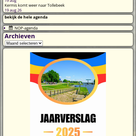
19
aug
Kermis komt weer naar Tollebeek
19 aug 26
bekijk de hele agenda
NOP-agenda
Archieven