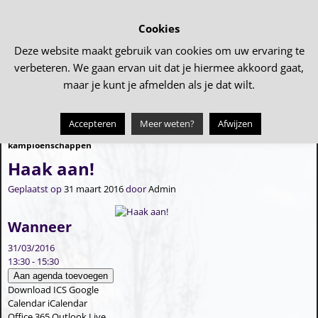
Cookies
Deze website maakt gebruik van cookies om uw ervaring te
verbeteren. We gaan ervan uit dat je hiermee akkoord gaat,
maar je kunt je afmelden als je dat wilt.
Accepteren
Meer weten?
Afwijzen
←
Regionale eiergooi
Haak aan!
→
Bericht navigatie
kampioenschappen
Haak aan!
Geplaatst op
31 maart 2016
door
Admin
Wanneer
31/03/2016
13:30 - 15:30
Aan agenda toevoegen
Download ICS
Google
Calendar
iCalendar
Office 365
Outlook Live