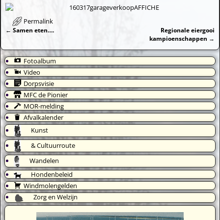
Permalink
←
Samen eten….
Regionale eiergooi
Bericht navigatie
kampioenschappen
→
Fotoalbum
Video
Dorpsvisie
MFC de Pionier
MOR-melding
Afvalkalender
Kunst
& Cultuurroute
Wandelen
Hondenbeleid
Windmolengelden
Zorg en Welzijn