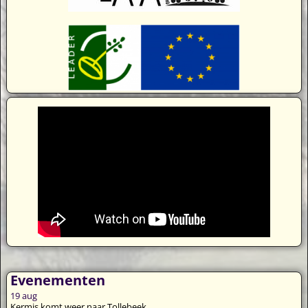
Evenementen
19
aug
Kermis komt weer naar Tollebeek