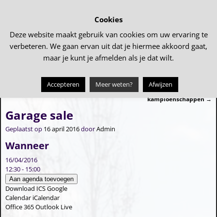
Cookies
Deze website maakt gebruik van cookies om uw ervaring te
verbeteren. We gaan ervan uit dat je hiermee akkoord gaat,
maar je kunt je afmelden als je dat wilt.
Accepteren
Meer weten?
Afwijzen
←
Samen eten….
Regionale eiergooi
Bericht navigatie
kampioenschappen
→
Garage sale
Geplaatst op
16 april 2016
door
Admin
Wanneer
16/04/2016
12:30 - 15:00
Aan agenda toevoegen
Download ICS
Google
Calendar
iCalendar
Office 365
Outlook Live