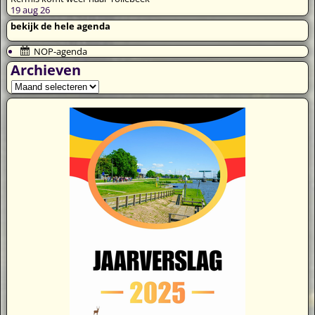
19 aug 26
bekijk de hele agenda
NOP-agenda
Archieven