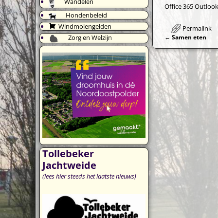
Wandelen
Office 365
Outlook
Hondenbeleid
Windmolengelden
Permalink
Zorg en Welzijn
←
Samen eten
Bericht navi
Tollebeker
Jachtweide
(lees hier steeds het laatste nieuws)