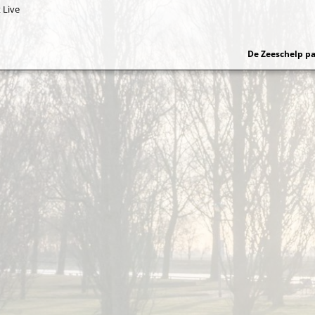
 Live
De Zeeschelp pa
gatie