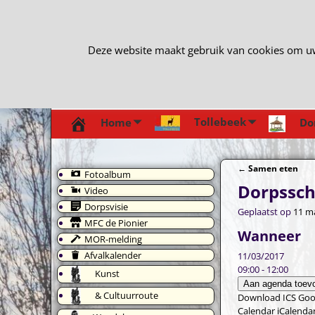
Deze website maakt gebruik van cookies om uw e
Tollebeek
Home
Do
←
Samen eten
Fotoalbum
Bericht navi
Dorpssc
Video
Dorpsvisie
Geplaatst op
11 m
MFC de Pionier
Wanneer
MOR-melding
Afvalkalender
11/03/2017
09:00 - 12:00
Kunst
Aan agenda toev
& Cultuurroute
Download ICS
Goo
Calendar
iCalenda