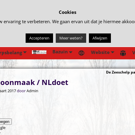
Cookies
rvaring te verbeteren. We gaan ervan uit dat je hiermee akkoord 
Accepteren
Meer weten?
Afwijzen
Bazuin
Website
rpsbelang
V
De Zeeschelp pa
gatie
hoonmaak / NLdoet
aart 2017
door
Admin
oegen
gle
r