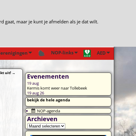
gaat, maar je kunt je afmelden als je dat wilt.
NOP-links
erenigingen
AED
kt uit!
→
Evenementen
19
aug
Kermis komt weer naar Tollebeek
19 aug 26
bekijk de hele agenda
NOP-agenda
Archieven