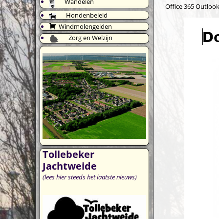
Wandelen
Office 365
Outlook
Hondenbeleid
Windmolengelden
Zorg en Welzijn
Tollebeker
Jachtweide
(lees hier steeds het laatste nieuws)