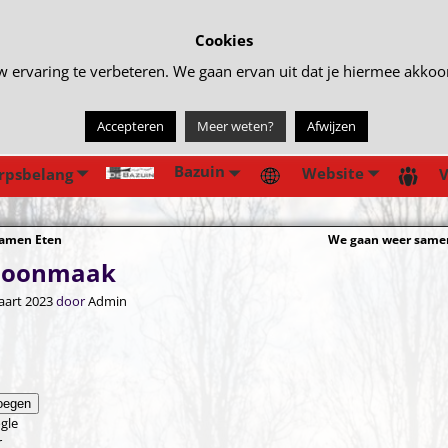
Cookies
rvaring te verbeteren. We gaan ervan uit dat je hiermee akkoord 
Accepteren
Meer weten?
Afwijzen
Bazuin
Website
rpsbelang
V
amen Eten
We gaan weer same
gatie
hoonmaak
aart 2023
door
Admin
oegen
gle
r