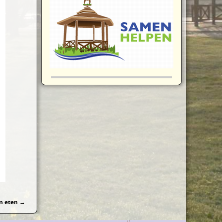
n eten
→