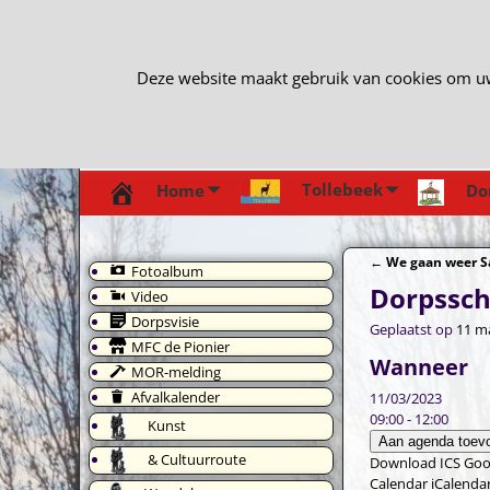
Deze website maakt gebruik van cookies om uw e
Tollebeek
Home
Do
←
We gaan weer S
Fotoalbum
Bericht navi
Dorpssc
Video
Dorpsvisie
Geplaatst op
11 m
MFC de Pionier
Wanneer
MOR-melding
Afvalkalender
11/03/2023
09:00 - 12:00
Kunst
Aan agenda toev
& Cultuurroute
Download ICS
Goo
Calendar
iCalenda