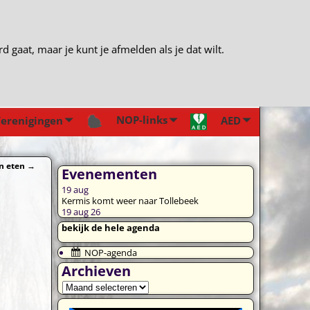
gaat, maar je kunt je afmelden als je dat wilt.
NOP-links
erenigingen
AED
n eten
→
Evenementen
19
aug
Kermis komt weer naar Tollebeek
19 aug 26
bekijk de hele agenda
NOP-agenda
Archieven