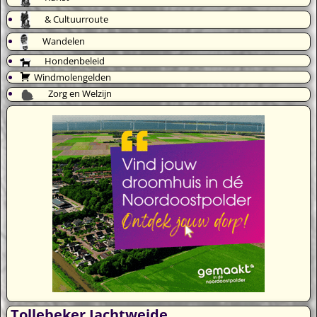
& Cultuurroute
Wandelen
Hondenbeleid
Windmolengelden
Zorg en Welzijn
Tollebeker Jachtweide