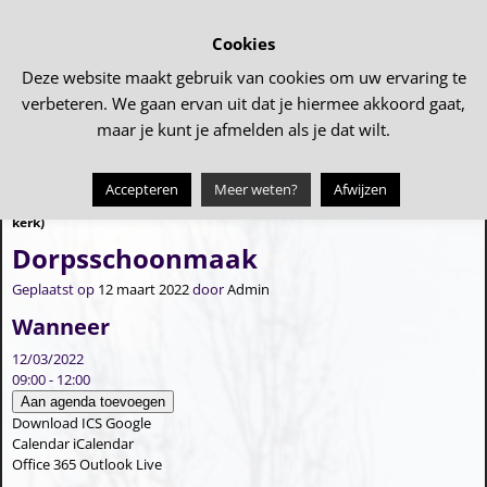
Cookies
Deze website maakt gebruik van cookies om uw ervaring te
verbeteren. We gaan ervan uit dat je hiermee akkoord gaat,
maar je kunt je afmelden als je dat wilt.
Accepteren
Meer weten?
Afwijzen
←
Verkoop oliebollen (actie PKN
Lasergamen
→
Bericht navigatie
kerk)
Dorpsschoonmaak
Geplaatst op
12 maart 2022
door
Admin
Wanneer
12/03/2022
09:00 - 12:00
Aan agenda toevoegen
Download ICS
Google
Calendar
iCalendar
Office 365
Outlook Live