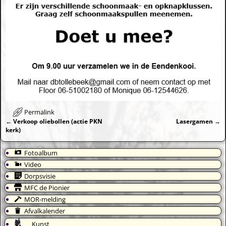
Permalink
←
Verkoop oliebollen (actie PKN
Lasergamen
→
Bericht navigatie
kerk)
Fotoalbum
Video
Dorpsvisie
MFC de Pionier
MOR-melding
Afvalkalender
Kunst