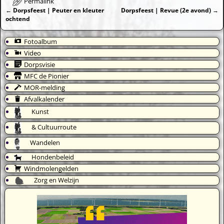
Permalink
←
Dorpsfeest | Peuter en kleuter
Dorpsfeest | Revue (2e avond)
→
Bericht navigatie
ochtend
Fotoalbum
Video
Dorpsvisie
MFC de Pionier
MOR-melding
Afvalkalender
Kunst
& Cultuurroute
Wandelen
Hondenbeleid
Windmolengelden
Zorg en Welzijn