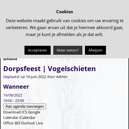
Cookies
Deze website maakt gebruik van cookies om uw ervaring te
verbeteren. We gaan ervan uit dat je hiermee akkoord gaat,
maar je kunt je afmelden als je dat wilt.
Accepteren
Meer weten?
Afwijzen
←
Dorpsfeest | Peuter en kleuter
Dorpsfeest | Revue (2e avond)
→
Bericht navigatie
ochtend
Dorpsfeest | Vogelschieten
Geplaatst op
16 juni 2022
door
Admin
Wanneer
16/06/2022
19:00 - 23:59
Aan agenda toevoegen
Download ICS
Google
Calendar
iCalendar
Office 365
Outlook Live