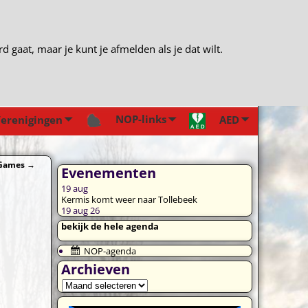
gaat, maar je kunt je afmelden als je dat wilt.
NOP-links
erenigingen
AED
 Games
→
Evenementen
19
aug
Kermis komt weer naar Tollebeek
19 aug 26
bekijk de hele agenda
NOP-agenda
Archieven