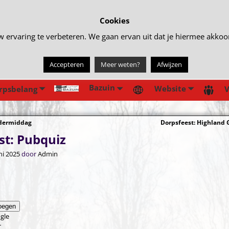
Cookies
rvaring te verbeteren. We gaan ervan uit dat je hiermee akkoord 
Accepteren
Meer weten?
Afwijzen
Bazuin
Website
rpsbelang
V
ndermiddag
Dorpsfeest: Highland
gatie
st: Pubquiz
ni 2025
door
Admin
oegen
gle
r