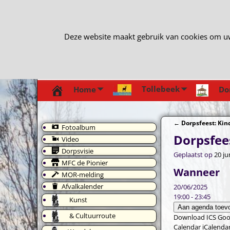
Deze website maakt gebruik van cookies om uw e
Tollebeek
Home
Do
←
Dorpsfeest: Ki
Fotoalbum
Bericht navi
Dorpsfee
Video
Dorpsvisie
Geplaatst op
20 ju
MFC de Pionier
Wanneer
MOR-melding
Afvalkalender
20/06/2025
19:00 - 23:45
Kunst
Aan agenda toev
& Cultuurroute
Download ICS
Goo
Calendar
iCalenda