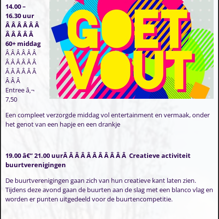
14.00 –
16.30 uur
Â Â Â Â Â Â
Â Â Â Â Â
60+ middag
Â Â Â Â Â Â
Â Â Â Â Â Â
Â Â Â Â Â Â
Â Â Â
Entree â‚¬
7,50
Een compleet verzorgde middag vol entertainment en vermaak, onder
het genot van een hapje en een drankje
19.00 â€“ 21.00 uurÂ Â Â Â Â Â Â Â Â Â Â Creatieve activiteit
buurtverenigingen
De buurtverenigingen gaan zich van hun creatieve kant laten zien.
Tijdens deze avond gaan de buurten aan de slag met een blanco vlag en
worden er punten uitgedeeld voor de buurtencompetitie.