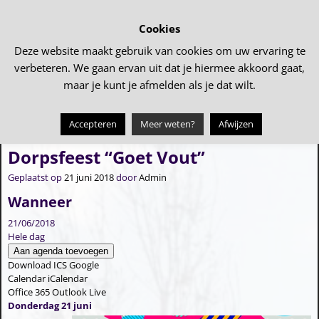
Cookies
Deze website maakt gebruik van cookies om uw ervaring te
verbeteren. We gaan ervan uit dat je hiermee akkoord gaat,
maar je kunt je afmelden als je dat wilt.
Accepteren
Meer weten?
Afwijzen
←
Dorpsfeest “Goet Vout”
Dorpsfeest “Goet Vout”
→
Bericht navigatie
Dorpsfeest “Goet Vout”
Geplaatst op
21 juni 2018
door
Admin
Wanneer
21/06/2018
Hele dag
Aan agenda toevoegen
Download ICS
Google
Calendar
iCalendar
Office 365
Outlook Live
Donderdag 21 juni