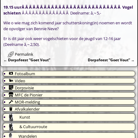
19.15 uurÂ Â Â Â Â Â Â Â Â Â Â Â Â Â Â Â Â Â Â Â Â Â Â Â Â Â Â Vogel
schieten
Â Â Â Â Â Â Â Â Â Â Â Â Â Â Deelname: â‚¬ 5,-
Wie o wie mag zich komend jaar schutterskoning(in) noemen en wordt
de opvolger van Bennie Neve?
Er is dit jaar ook weer vogelschieten voor de jeugd van 12-16 jaar
(Deelname â‚¬ 2,50).
Permalink
←
Dorpsfeest “Goet Vout”
Dorpsfeest “Goet Vout”
→
Bericht navigatie
Fotoalbum
Video
Dorpsvisie
MFC de Pionier
MOR-melding
Afvalkalender
Kunst
& Cultuurroute
Wandelen