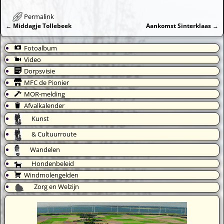
Permalink
←
Middagje Tollebeek
Aankomst Sinterklaas
→
Bericht navigatie
Fotoalbum
Video
Dorpsvisie
MFC de Pionier
MOR-melding
Afvalkalender
Kunst
& Cultuurroute
Wandelen
Hondenbeleid
Windmolengelden
Zorg en Welzijn