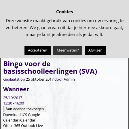
Cookies
Deze website maakt gebruik van cookies om uw ervaring te
verbeteren. We gaan ervan uit dat je hiermee akkoord gaat,
maar je kunt je afmelden als je dat wilt.
Accepteren
Meer weten?
Afwijzen
←
Middagje Tollebeek
Aankomst Sinterklaas
→
Bericht navigatie
Bingo voor de
basisschoolleerlingen (SVA)
Geplaatst op
25 oktober 2017
door
Admin
Wanneer
25/10/2017
13:30 - 16:00
Aan agenda toevoegen
Download ICS
Google
Calendar
iCalendar
Office 365
Outlook Live