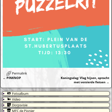
Permalink
←
PINKNOP
Koningsdag: Vlag hijsen, optocht
Bericht navigatie
met versierde fietsen
→
Fotoalbum
Video
Dorpsvisie
MFC de Pionier