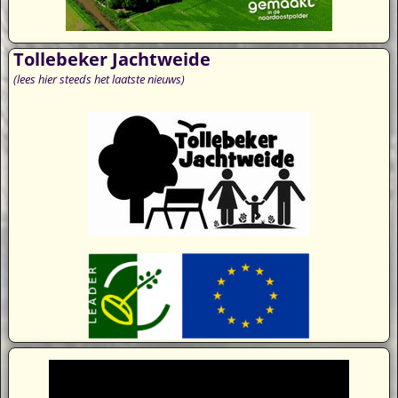
Tollebeker Jachtweide
(lees hier steeds het laatste nieuws)