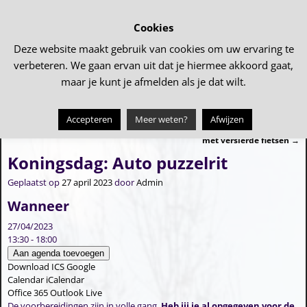
Cookies
Deze website maakt gebruik van cookies om uw ervaring te
verbeteren. We gaan ervan uit dat je hiermee akkoord gaat,
maar je kunt je afmelden als je dat wilt.
Accepteren
Meer weten?
Afwijzen
←
PINKNOP
Koningsdag: Vlag hijsen, optocht
Bericht navigatie
met versierde fietsen
→
Koningsdag: Auto puzzelrit
Geplaatst op
27 april 2023
door
Admin
Wanneer
27/04/2023
13:30 - 18:00
Aan agenda toevoegen
Download ICS
Google
Calendar
iCalendar
Office 365
Outlook Live
De voorbereidingen zijn in volle gang.
Heb jij je al opgegeven voor de