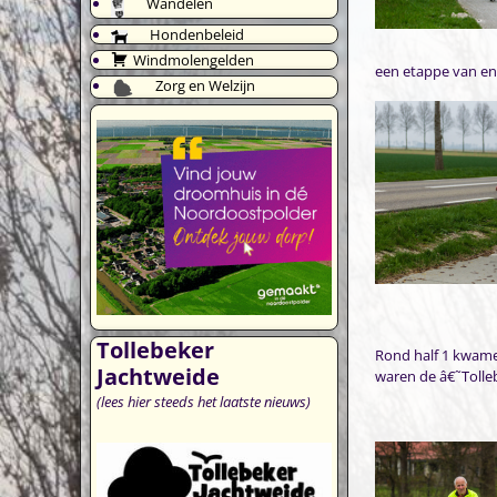
Wandelen
Hondenbeleid
Windmolengelden
een etappe van en
Zorg en Welzijn
Tollebeker
Rond half 1 kwame
Jachtweide
waren de â€˜Tolle
(lees hier steeds het laatste nieuws)