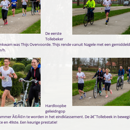
De eerste
Tollebeker
aankwam was Thijs Overvoorde. Thijs rende vanuit Nagele met een gemiddel
m/h.
Hardloopbe
gelieidngop
nummer Ã©Ã©n te worden in het eindklassement. De â€˜Tollebeek in beweg
 en 49ste. Een keurige prestatie!