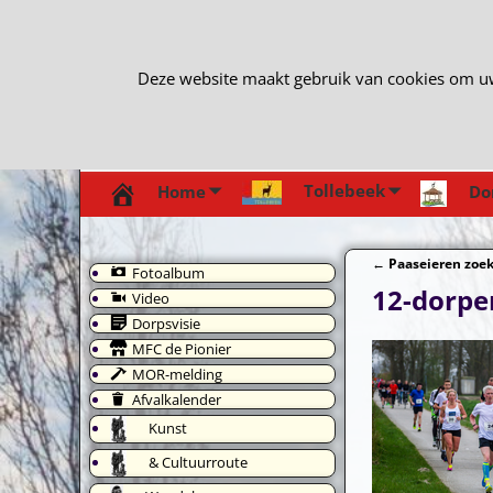
Deze website maakt gebruik van cookies om uw e
Tollebeek
Home
Do
←
Paaseieren zoe
Fotoalbum
Bericht navi
12-dorpe
Video
Dorpsvisie
MFC de Pionier
MOR-melding
Afvalkalender
Kunst
& Cultuurroute