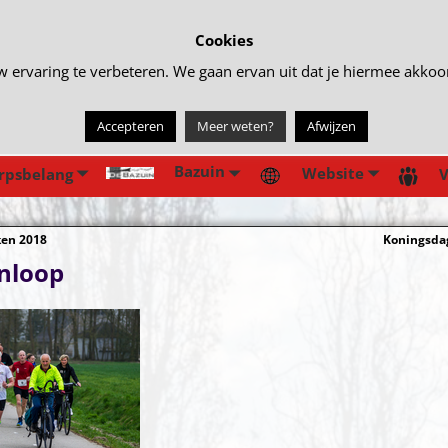
Cookies
rvaring te verbeteren. We gaan ervan uit dat je hiermee akkoord 
Accepteren
Meer weten?
Afwijzen
Bazuin
Website
rpsbelang
V
ken 2018
Koningsda
gatie
nloop