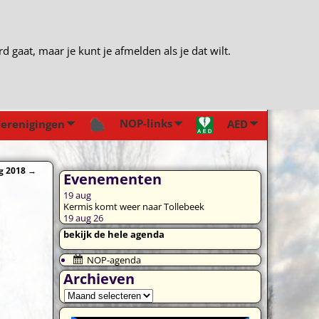
gaat, maar je kunt je afmelden als je dat wilt.
NOP-links
erenigingen
AED
g 2018
→
Evenementen
19
aug
Kermis komt weer naar Tollebeek
19 aug 26
bekijk de hele agenda
NOP-agenda
Archieven