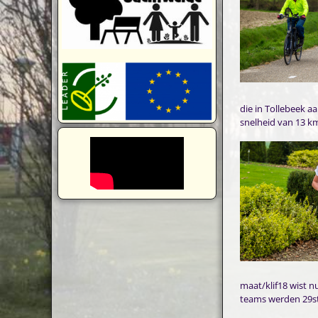
die in Tollebeek 
snelheid van 13 k
maat/klif18 wist 
teams werden 29ste