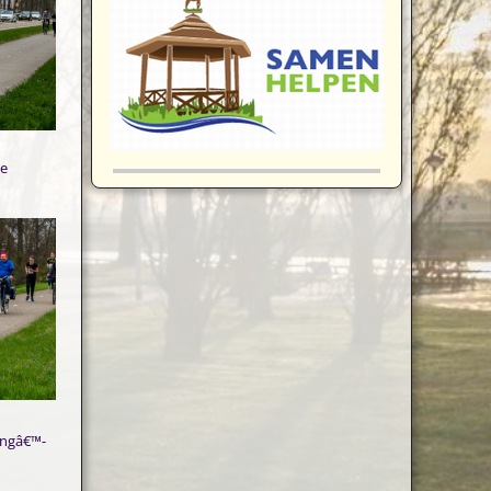
de
ingâ€™-