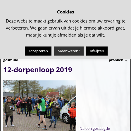
Cookies
Deze website maakt gebruik van cookies om uw ervaring te
verbeteren. We gaan ervan uit dat je hiermee akkoord gaat,
maar je kunt je afmelden als je dat wilt.
Accepteren
Meer weten?
Afwijzen
←
Samen Eten heeft weer heerlijk
TulpenmozaÃ¯ek staat weer te
Bericht navigatie
gesmuld.
pronken
→
12-dorpenloop 2019
Na een geslaagde