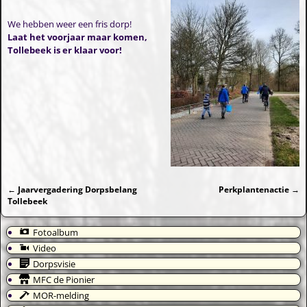
We hebben weer een fris dorp!
Laat het voorjaar maar komen,
Tollebeek is er klaar voor!
←
Jaarvergadering Dorpsbelang
Perkplantenactie
→
Bericht navigatie
Tollebeek
Fotoalbum
Video
Dorpsvisie
MFC de Pionier
MOR-melding