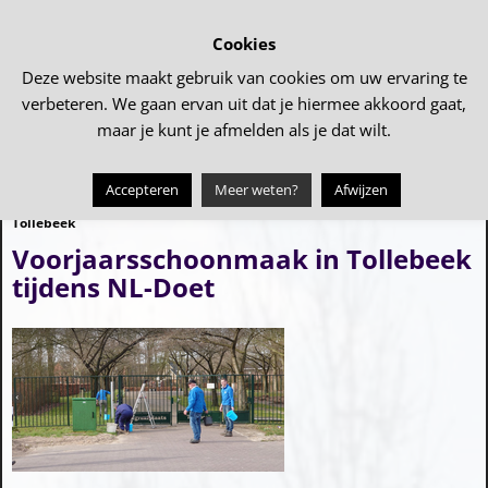
Cookies
Deze website maakt gebruik van cookies om uw ervaring te
verbeteren. We gaan ervan uit dat je hiermee akkoord gaat,
maar je kunt je afmelden als je dat wilt.
Accepteren
Meer weten?
Afwijzen
←
Jaarvergadering Dorpsbelang
Perkplantenactie
→
Bericht navigatie
Tollebeek
Voorjaarsschoonmaak in Tollebeek
tijdens NL-Doet