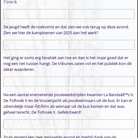
7 t/m 9.
De jeugd heeft de toekomst en dat zien we ook terug op deze avond.
Zien we hier de kampioenen van 2025 aan het werk?
Het ging er soms erg fanatiek aan toe en dan is het maar goed dat er
nog een net tussen hangt. De tribunes zaten vol en het publiek kon dit
zeker waarderen.
Na een aantal enerverende poulewedstrijden kwamen La Bandaâ€™s II,
De Tolhoek II en de Vossenjacht als poulewinnaars uit de bus. Er kan er
uiteindelijk maar Ã©Ã©n als winnaar uit de bus komen en dat was,
geheel terecht, De Tolhoek II. Gefeliciteerd!
Zoals gezegd een zeer geslaagde avond en hierbij dank aan de