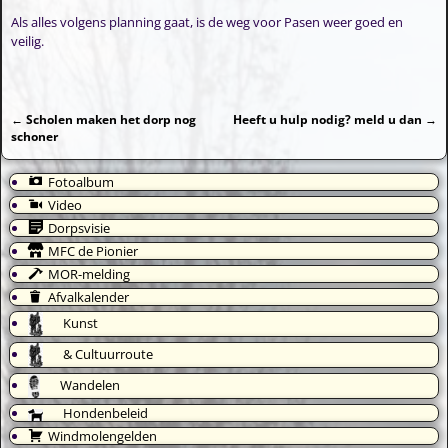
Als alles volgens planning gaat, is de weg voor Pasen weer goed en
veilig.
←
Scholen maken het dorp nog
Heeft u hulp nodig? meld u dan
→
Bericht navigatie
schoner
Fotoalbum
Video
Dorpsvisie
MFC de Pionier
MOR-melding
Afvalkalender
Kunst
& Cultuurroute
Wandelen
Hondenbeleid
Windmolengelden