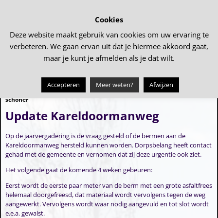
Cookies
Deze website maakt gebruik van cookies om uw ervaring te
verbeteren. We gaan ervan uit dat je hiermee akkoord gaat,
maar je kunt je afmelden als je dat wilt.
Accepteren
Meer weten?
Afwijzen
←
Scholen maken het dorp nog
Heeft u hulp nodig? meld u dan
→
Bericht navigatie
schoner
Update Kareldoormanweg
Op de jaarvergadering is de vraag gesteld of de bermen aan de
Kareldoormanweg hersteld kunnen worden. Dorpsbelang heeft contact
gehad met de gemeente en vernomen dat zij deze urgentie ook ziet.
Het volgende gaat de komende 4 weken gebeuren:
Eerst wordt de eerste paar meter van de berm met een grote asfaltfrees
helemaal doorgefreesd, dat materiaal wordt vervolgens tegen de weg
aangewerkt. Vervolgens wordt waar nodig aangevuld en tot slot wordt
e.e.a. gewalst.