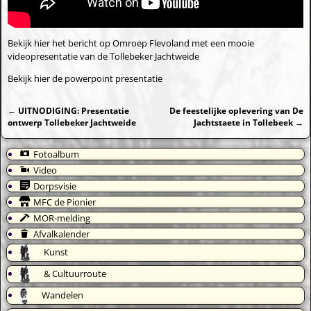
Bekijk hier het bericht op Omroep Flevoland met een mooie
videopresentatie van de Tollebeker Jachtweide
Bekijk hier de powerpoint presentatie
←
UITNODIGING: Presentatie
De feestelijke oplevering van De
Bericht navigatie
ontwerp Tollebeker Jachtweide
Jachtstaete in Tollebeek
→
Fotoalbum
Video
Dorpsvisie
MFC de Pionier
MOR-melding
Afvalkalender
Kunst
& Cultuurroute
Wandelen