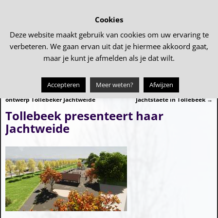
Cookies
Deze website maakt gebruik van cookies om uw ervaring te
verbeteren. We gaan ervan uit dat je hiermee akkoord gaat,
maar je kunt je afmelden als je dat wilt.
Accepteren
Meer weten?
Afwijzen
←
UITNODIGING: Presentatie
De feestelijke oplevering van De
Bericht navigatie
ontwerp Tollebeker Jachtweide
Jachtstaete in Tollebeek
→
Tollebeek presenteert haar
Jachtweide