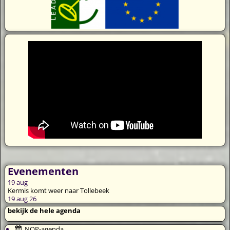
Evenementen
19
aug
Kermis komt weer naar Tollebeek
19 aug 26
bekijk de hele agenda
NOP-agenda