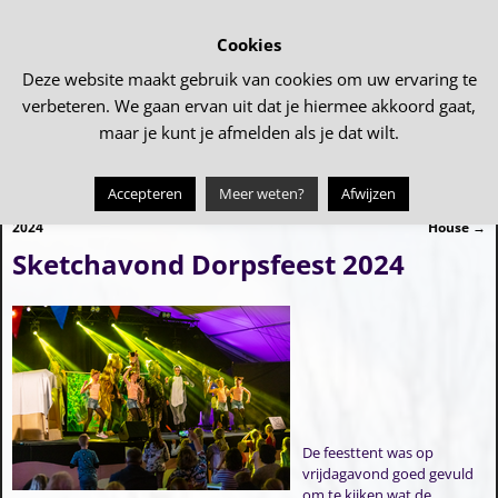
Cookies
Deze website maakt gebruik van cookies om uw ervaring te
verbeteren. We gaan ervan uit dat je hiermee akkoord gaat,
maar je kunt je afmelden als je dat wilt.
Accepteren
Meer weten?
Afwijzen
←
â€œJeugd van Toenâ€ 14 Juni
Dorpsfeest: Volle tent met Full
Bericht navigatie
2024
House
→
Sketchavond Dorpsfeest 2024
De feesttent was op
vrijdagavond goed gevuld
om te kijken wat de