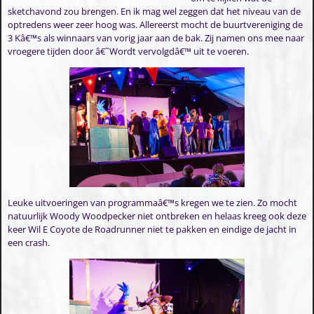
sketchavond zou brengen. En ik mag wel zeggen dat het niveau van de
optredens weer zeer hoog was. Allereerst mocht de buurtvereniging de
3 Kâ€™s als winnaars van vorig jaar aan de bak. Zij namen ons mee naar
vroegere tijden door â€˜Wordt vervolgdâ€™ uit te voeren.
Leuke uitvoeringen van programmaâ€™s kregen we te zien. Zo mocht
natuurlijk Woody Woodpecker niet ontbreken en helaas kreeg ook deze
keer Wil E Coyote de Roadrunner niet te pakken en eindige de jacht in
een crash.