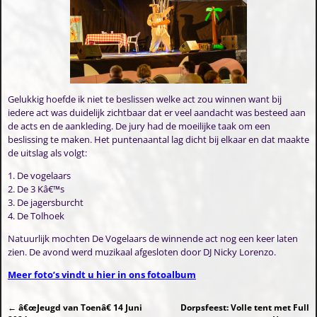
Gelukkig hoefde ik niet te beslissen welke act zou winnen want bij
iedere act was duidelijk zichtbaar dat er veel aandacht was besteed aan
de acts en de aankleding. De jury had de moeilijke taak om een
beslissing te maken. Het puntenaantal lag dicht bij elkaar en dat maakte
de uitslag als volgt:
1. De vogelaars
2. De 3 Kâ€™s
3. De jagersburcht
4. De Tolhoek
Natuurlijk mochten De Vogelaars de winnende act nog een keer laten
zien. De avond werd muzikaal afgesloten door DJ Nicky Lorenzo.
Meer foto’s vindt u hier in ons fotoalbum
←
â€œJeugd van Toenâ€ 14 Juni
Dorpsfeest: Volle tent met Full