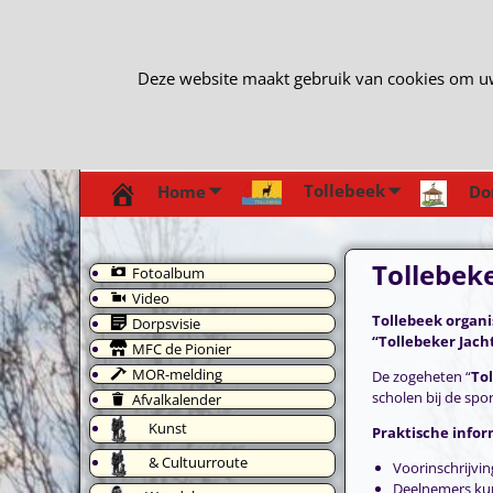
Deze website maakt gebruik van cookies om uw e
Tollebeek
Home
Do
Tollebek
Fotoalbum
Video
Tollebeek organi
Dorpsvisie
“Tollebeker Jach
MFC de Pionier
MOR-melding
De zogeheten “
To
scholen bij de spo
Afvalkalender
Kunst
Praktische infor
& Cultuurroute
Voorinschrijving
Deelnemers kunn