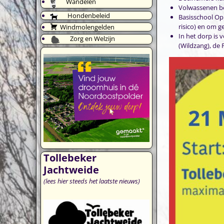
Wandelen
Volwassenen bet
Hondenbeleid
Basisschool Op
risico) en om g
Windmolengelden
In het dorp is 
Zorg en Welzijn
(Wildzang), de 
Tollebeker
Jachtweide
(lees hier steeds het laatste nieuws)