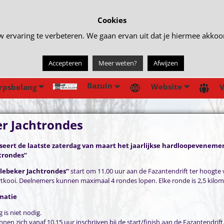
Cookies
rvaring te verbeteren. We gaan ervan uit dat je hiermee akkoord 
Accepteren
Meer weten?
Afwijzen
Bazuin
Website
rpsbelang
V
er Jachtrondes
seert de laatste zaterdag van maart het jaarlijkse hardloopeveneme
trondes”
llebeker Jachtrondes”
 start om 11.00 uur aan de Fazantendrift ter hoogte
rtkooi. Deelnemers kunnen maximaal 4 rondes lopen. Elke ronde is 2,5 kilom
matie
 is niet nodig.
en zich vanaf 10.15 uur inschrijven bij de start/finish aan de Fazantendrift