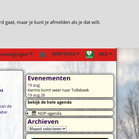
gaat, maar je kunt je afmelden als je dat wilt.
NOP-links
erenigingen
AED
Evenementen
19
aug
Kermis komt weer naar Tollebeek
nt
19 aug 26
bekijk de hele agenda
 van de
eter.
NOP-agenda
Archieven
.