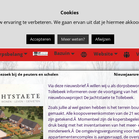
Cookies
rvaring te verbeteren. We gaan ervan uit dat je hiermee akkoord 
Accepteren
Meer weten?
Afwijzen
Bazuin
Website
rpsbelang
V
ezoek bij de peuters en scholen
Nieuwjaarsre
gatie
Via deze nieuwsbrief Â willen wij u als dorpsbewo
Tollebeek informeren over de voortgang van het
nieuwbouwproject De Jachtstaete te Tollebeek.
Zoals jullie al wel gezien hebben is het terrein bou
gemaakt. Alle koopovereenkomsten van de 21 w
zijn getekend.Â Momenteel zijn de kopersbegelei
druk bezig met het inventariseren van het meer- 
minderwerk.Â De omgevingsvergunning voor he
appartementencomplex is aangevraagd, de overi